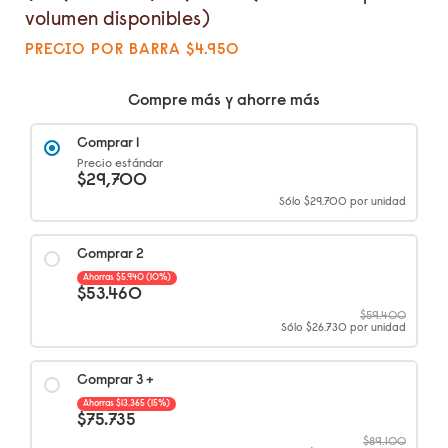
volumen disponibles)
PRECIO POR BARRA $4.950
Compre más y ahorre más
Comprar 1
Precio estándar
$
29,700
Sólo
$
29.700
por unidad
Comprar 2
Ahorras
$
5.940
(10%)
$
53.460
$
59.400
Sólo
$
26.730
por unidad
Comprar 3 +
Ahorras
$
13.365
(15%)
$
75.735
$
89.100